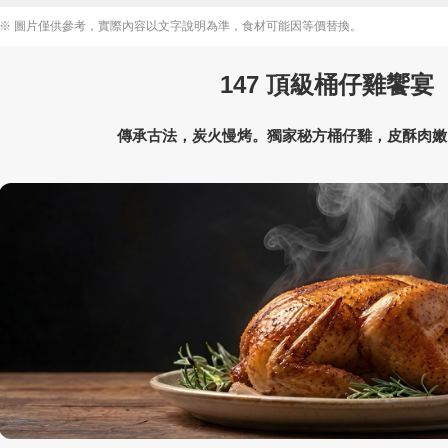
※ 圖片僅供參考，實際內容以文字說明為準，食材可能因等價替換。
147 頂級桶仔雞饗宴
傳承古法，炭火慢烤。獨家秘方桶仔雞，皮酥肉嫩