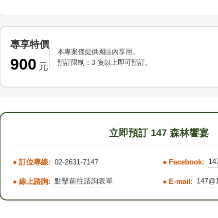
專享特價
本專案僅提供園區內享用。
900
預訂限制：3 隻以上即可預訂。
元
立即預訂 147 森林饗宴
1
● 訂位專線:
02-2631-7147
● Facebook:
點擊前往諮詢表單
147@1
● 線上諮詢:
● E-mail: