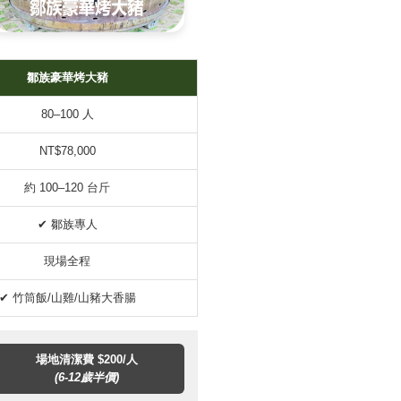
鄒族豪華烤大豬
80–100 人
NT$78,000
約 100–120 台斤
✔ 鄒族專人
現場全程
✔ 竹筒飯/山雞/山豬大香腸
場地清潔費 $200/人
(6-12歲半價)