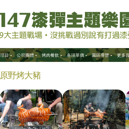
樂項目
公司團體
烤肉餐飲
各項單價
園區導覽
更多
原野烤大豬