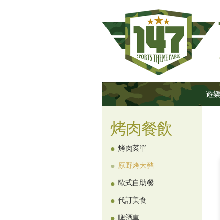
遊
烤肉餐飲
烤肉菜單
原野烤大豬
歐式自助餐
代訂美食
啤酒車