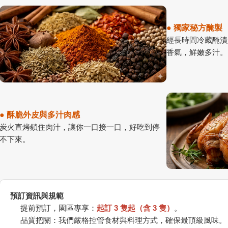
● 獨家秘方醃製
經長時間冷藏醃漬
香氣，鮮嫩多汁。
● 酥脆外皮與多汁肉感
炭火直烤鎖住肉汁，讓你一口接一口，好吃到停
不下來。
預訂資訊與規範
提前預訂，園區專享：
起訂 3 隻起（含 3 隻）
。
品質把關：我們嚴格控管食材與料理方式，確保最頂級風味。