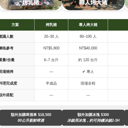
方案
烤乳豬
專人烤大豬
建議人數
20–30 人
80–100 人
價格參考
NT$5,800
NT$40,000
重量/份量
6–7 台斤
約 120 台斤
現場燒烤
—
✔ 專人
料理完成度
半成品
現場全程
額外搭配
—
—
額外加購啤酒車 $18,500
額外加購冰塊 $300
80公升新鮮啤酒
冰鎮用冰塊，約可持續冰鎮2-3H