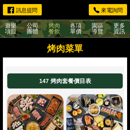
訊息提問
來電詢問
遊樂
公司
烤肉
各項
園區
更多
項目
團體
餐飲
單價
導覽
資訊
烤肉菜單
147 烤肉套餐價目表