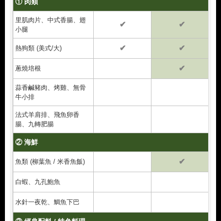
① 肉類
里肌肉片、中式香腸、翅
✔
✔
小腿
✔
✔
熱狗類 (美式/大)
✔
蔥燒培根
蒜香鹹豬肉、烤雞、無骨
牛小排
法式羊肩排、飛魚卵香
腸、九轉肥腸
② 海鮮
✔
魚類 (柳葉魚 / 米香魚飯)
白蝦、九孔鮑魚
水針一夜乾、鯛魚下巴