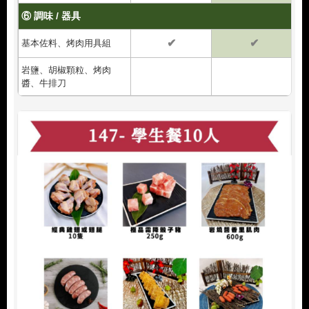
⑥ 調味 / 器具
✔
✔
基本佐料、烤肉用具組
岩鹽、胡椒顆粒、烤肉
醬、牛排刀