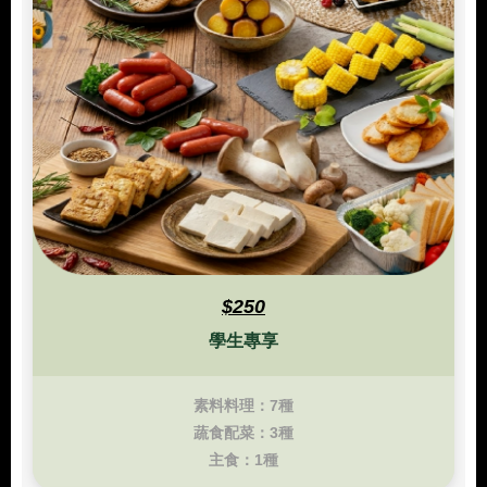
$250
學生專享
素料料理：7種
蔬食配菜：3種
主食：1種