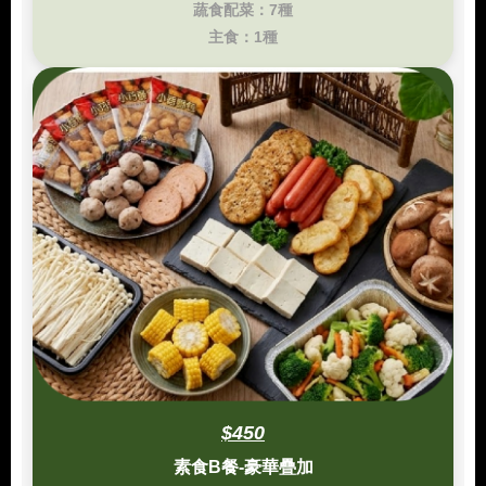
蔬食配菜：7種
主食：1種
$450
素食B餐-豪華疊加