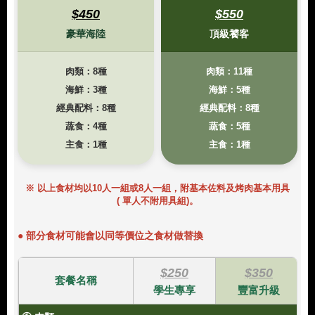
$450
$550
豪華海陸
頂級饕客
肉類：8種
肉類：11種
海鮮：3種
海鮮：5種
經典配料：8種
經典配料：8種
蔬食：4種
蔬食：5種
主食：1種
主食：1種
※ 以上食材均以10人一組或8人一組，附基本佐料及烤肉基本用具
(
單人不附用具組)。
● 部分食材可能會以同等價位之食材做替換
$250
$350
套餐名稱
學生專享
豐富升級