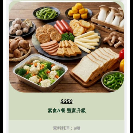
$350
素食A餐-豐富升級
素料料理：6種