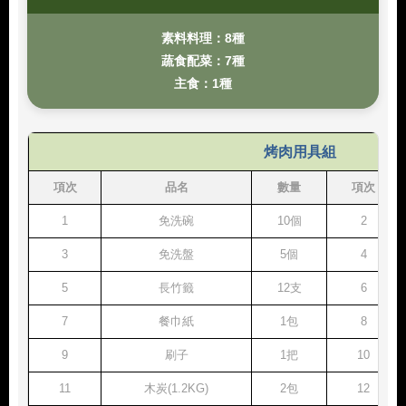
素料料理：8種
蔬食配菜：7種
主食：1種
烤肉用具組
項次
品名
數量
項次
1
免洗碗
10個
2
3
免洗盤
5個
4
5
長竹籤
12支
6
7
餐巾紙
1包
8
9
刷子
1把
10
11
木炭(1.2KG)
2包
12