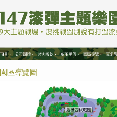
樂項目
公司團體
烤肉餐飲
各項單價
園區導覽
更多
園區導覽圖