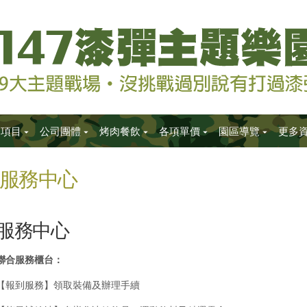
樂項目
公司團體
烤肉餐飲
各項單價
園區導覽
更多
服務中心
服務中心
聯合服務櫃台：
【報到服務】領取裝備及辦理手續