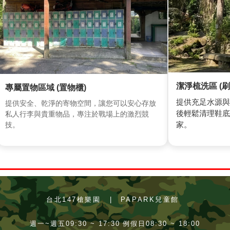
潔淨梳洗區 (刷
專屬置物區域 (置物櫃)
提供充足水源與
提供安全、乾淨的寄物空間，讓您可以安心存放
後輕鬆清理鞋底
私人行李與貴重物品，專注於戰場上的激烈競
家。
技。
台北147槍樂園
|
PAPARK兒童館
週一~週五09:30 ~ 17:30 例假日08:30 ~ 18:00