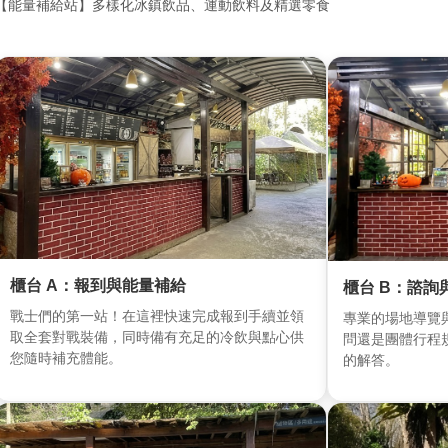
【能量補給站】多樣化冰鎮飲品、運動飲料及精選零食
櫃台 A：報到與能量補給
櫃台 B：諮詢
戰士們的第一站！在這裡快速完成報到手續並領
專業的場地導覽
取全套對戰裝備，同時備有充足的冷飲與點心供
問還是團體行程
您隨時補充體能。
的解答。