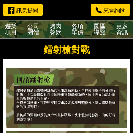
訊息提問
來電詢問
遊樂
公司
烤肉
各項
園區
更多
項目
團體
餐飲
單價
導覽
資訊
鐳射槍對戰