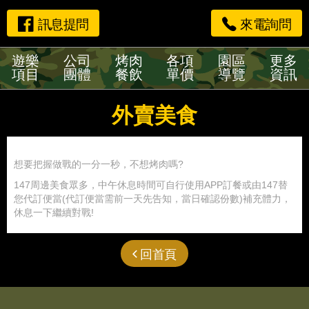
訊息提問
來電詢問
遊樂
公司
烤肉
各項
園區
更多
項目
團體
餐飲
單價
導覽
資訊
外賣美食
想要把握做戰的一分一秒，不想烤肉嗎?
147周邊美食眾多，中午休息時間可自行使用APP訂餐或由147替
您代訂便當(代訂便當需前一天先告知，當日確認份數)補充體力，
休息一下繼續對戰!
回首頁