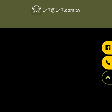
147@147.com.tw